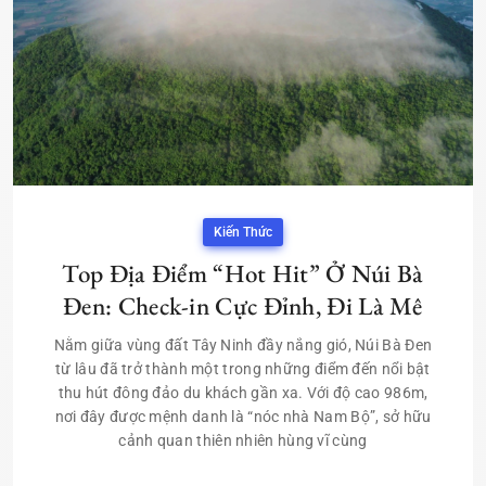
Kiến Thức
Top Địa Điểm “Hot Hit” Ở Núi Bà
Đen: Check-in Cực Đỉnh, Đi Là Mê
Nằm giữa vùng đất Tây Ninh đầy nắng gió, Núi Bà Đen
từ lâu đã trở thành một trong những điểm đến nổi bật
thu hút đông đảo du khách gần xa. Với độ cao 986m,
nơi đây được mệnh danh là “nóc nhà Nam Bộ”, sở hữu
cảnh quan thiên nhiên hùng vĩ cùng