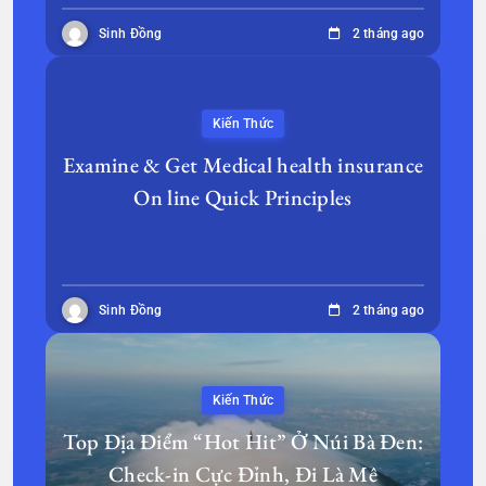
Sinh Đồng
2 tháng ago
Kiến Thức
Examine & Get Medical health insurance
On line Quick Principles
Sinh Đồng
2 tháng ago
Kiến Thức
Top Địa Điểm “Hot Hit” Ở Núi Bà Đen:
Check-in Cực Đỉnh, Đi Là Mê