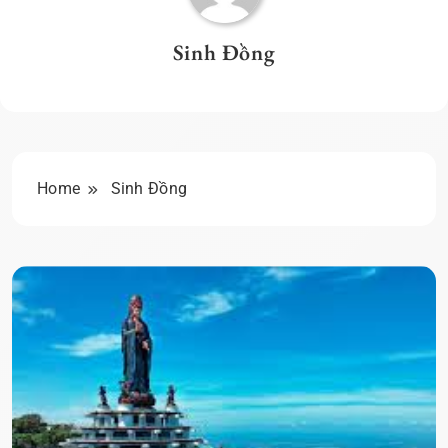
Sinh Đồng
Home
Sinh Đồng