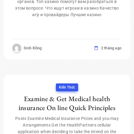
органов. Топ казино помогут вам разобраться в
этом вопросе. Что ищут игроки в казино Качество
игр и провайдеры Лучшие казино
Sinh Đồng
2 tháng ago
Kiến Thức
Examine & Get Medical health
insurance On line Quick Principles
Posts Examine Medical insurance Prices and you may
Arrangements Get the HealthPartners cellular
application when deciding to take the intend on the