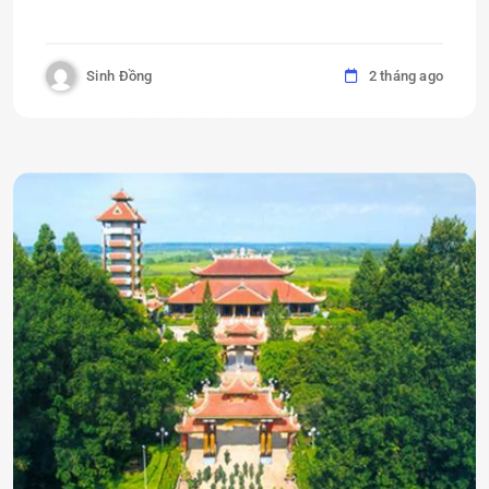
Sinh Đồng
2 tháng ago