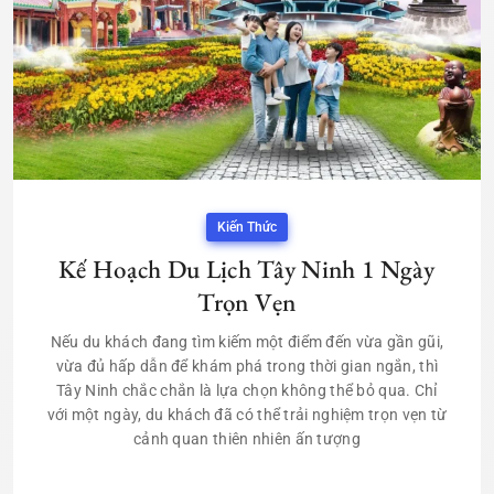
Kiến Thức
Kế Hoạch Du Lịch Tây Ninh 1 Ngày
Trọn Vẹn
Nếu du khách đang tìm kiếm một điểm đến vừa gần gũi,
vừa đủ hấp dẫn để khám phá trong thời gian ngắn, thì
Tây Ninh chắc chắn là lựa chọn không thể bỏ qua. Chỉ
với một ngày, du khách đã có thể trải nghiệm trọn vẹn từ
cảnh quan thiên nhiên ấn tượng