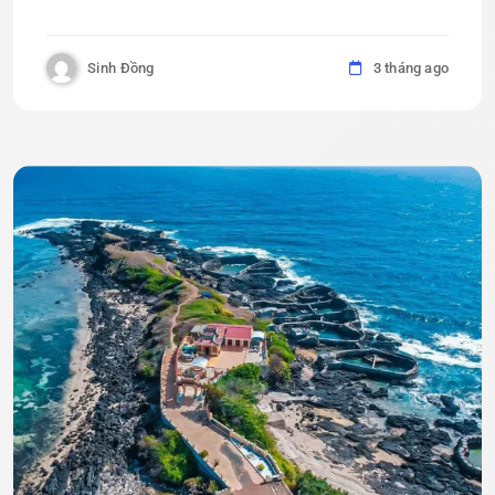
Sinh Đồng
3 tháng ago