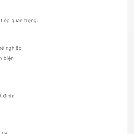
tiếp quan trọng:
hề nghiệp
n biện
t định:
 lai