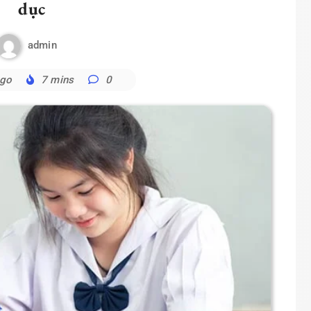
dục
admin
ago
7 mins
0