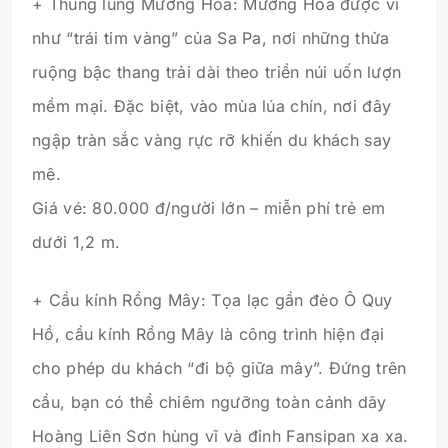
+ Thung lũng Mường Hoa: Mường Hoa được ví
như “trái tim vàng” của Sa Pa, nơi những thửa
ruộng bậc thang trải dài theo triền núi uốn lượn
mềm mại. Đặc biệt, vào mùa lúa chín, nơi đây
ngập tràn sắc vàng rực rỡ khiến du khách say
mê.
Giá vé: 80.000 đ/người lớn – miễn phí trẻ em
dưới 1,2 m.
+ Cầu kính Rồng Mây: Tọa lạc gần đèo Ô Quy
Hồ, cầu kính Rồng Mây là công trình hiện đại
cho phép du khách “đi bộ giữa mây”. Đứng trên
cầu, bạn có thể chiêm ngưỡng toàn cảnh dãy
Hoàng Liên Sơn hùng vĩ và đỉnh Fansipan xa xa.