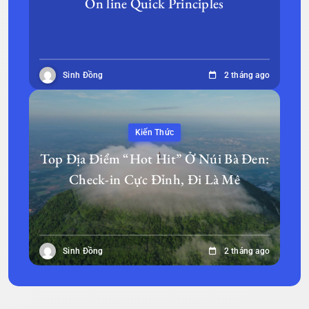
On line Quick Principles
Sinh Đồng
2 tháng ago
Kiến Thức
Top Địa Điểm “Hot Hit” Ở Núi Bà Đen:
Check-in Cực Đỉnh, Đi Là Mê
Sinh Đồng
2 tháng ago