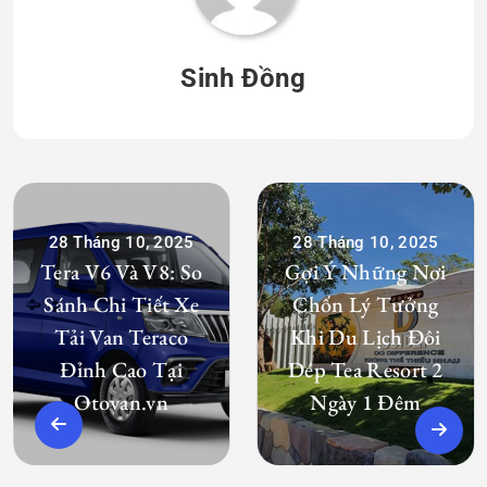
Sinh Đồng
28 Tháng 10, 2025
28 Tháng 10, 2025
Tera V6 Và V8: So
Gợi Ý Những Nơi
Sánh Chi Tiết Xe
Chốn Lý Tưởng
Tải Van Teraco
Khi Du Lịch Đôi
Đỉnh Cao Tại
Dép Tea Resort 2
Otovan.vn
Ngày 1 Đêm