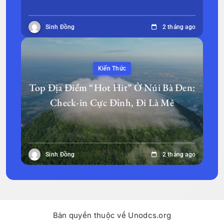
Sinh Đồng
2 tháng ago
Kiến Thức
Top Địa Điểm “Hot Hit” Ở Núi Bà Đen:
Check-in Cực Đỉnh, Đi Là Mê
Sinh Đồng
2 tháng ago
Bản quyền thuộc về Unodcs.org