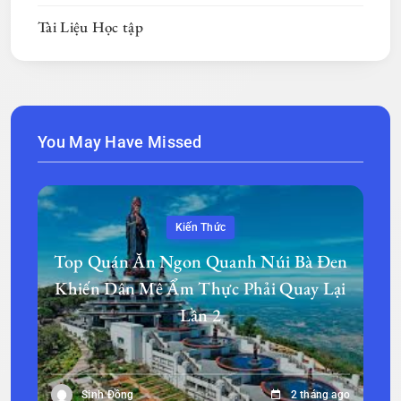
Tài Liệu Học tập
You May Have Missed
Kiến Thức
Top Quán Ăn Ngon Quanh Núi Bà Đen
Khiến Dân Mê Ẩm Thực Phải Quay Lại
Lần 2
Sinh Đồng
2 tháng ago