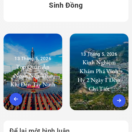
Sinh Đồng
13 Tháng 5, 2026
13 Tháng 5, 2026
Kinh Nghiệm
Top Quán Ăn
Khám Phá Vĩnh
Ngon Nên Thử
Hy 2 Ngày 1 Đêm
Khi Đến Tây Ninh
Chi Tiết
Để lại một bình luận