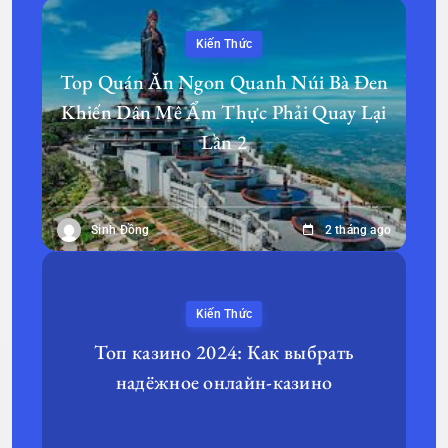
Kiến Thức
Top Quán Ăn Ngon Quanh Núi Bà Đen
Khiến Dân Mê Ẩm Thực Phải Quay Lại
Lần 2
Sinh Đồng
2 tháng ago
Kiến Thức
Топ казино 2024: Как выбрать
надёжное онлайн-казино