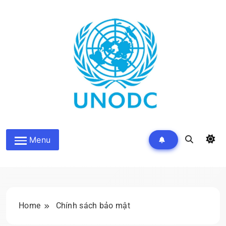
Skip
to
content
Kiến Thức Liên Hợp Quốc
Menu
Home
Chính sách bảo mật