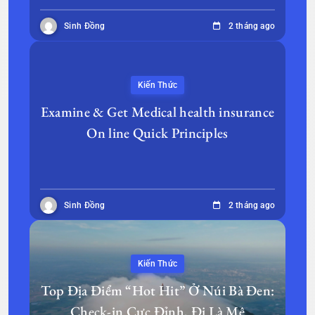
Sinh Đồng
2 tháng ago
Kiến Thức
Examine & Get Medical health insurance
On line Quick Principles
Sinh Đồng
2 tháng ago
Kiến Thức
Top Địa Điểm “Hot Hit” Ở Núi Bà Đen:
Check-in Cực Đỉnh, Đi Là Mê