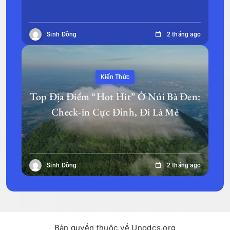
Sinh Đồng
2 tháng ago
Kiến Thức
Top Địa Điểm “Hot Hit” Ở Núi Bà Đen:
Check-in Cực Đỉnh, Đi Là Mê
Sinh Đồng
2 tháng ago
Bản quyền thuộc về Unodcs.org