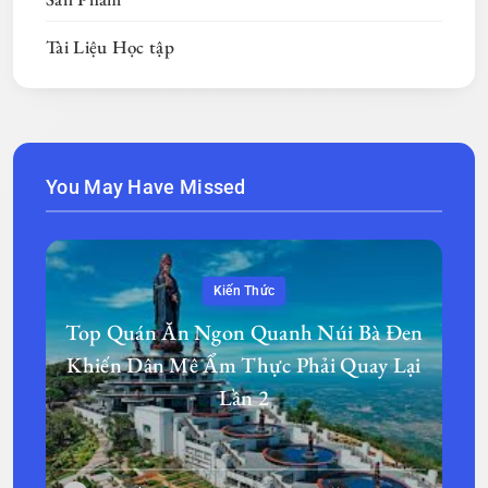
Tài Liệu Học tập
You May Have Missed
Kiến Thức
Top Quán Ăn Ngon Quanh Núi Bà Đen
Khiến Dân Mê Ẩm Thực Phải Quay Lại
Lần 2