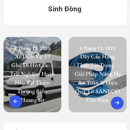
Sinh Đồng
4 Tháng 12, 2025
4 Tháng 12, 2025
Xe Dịch Vụ 19
Dây Cẩu Hàng
Ghế Đi Hồ Cốc –
Theo Tải Trọng –
Trải Nghiệm Hoàn
Giải Pháp Nâng Hạ
Hảo Tại Thiên
An Toàn & Hiệu
Đường Biển
Quả Từ SANBOO
Hoang Sơ
Việt Nam