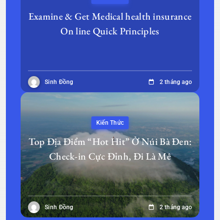
Examine & Get Medical health insurance
On line Quick Principles
Sinh Đồng
2 tháng ago
Kiến Thức
Top Địa Điểm “Hot Hit” Ở Núi Bà Đen:
Check-in Cực Đỉnh, Đi Là Mê
Sinh Đồng
2 tháng ago