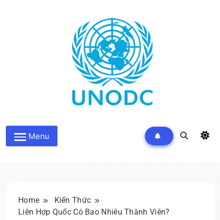
Skip
to
content
Kiến Thức Liên Hợp Quốc
Menu
Home
Kiến Thức
Liên Hợp Quốc Có Bao Nhiêu Thành Viên?