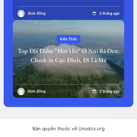
Sinh Đồng
2 tháng ago
Kiến Thức
Top Địa Điểm “Hot Hit” Ở Núi Bà Đen:
Check-in Cực Đỉnh, Đi Là Mê
Sinh Đồng
2 tháng ago
Bản quyền thuộc về Unodcs.org