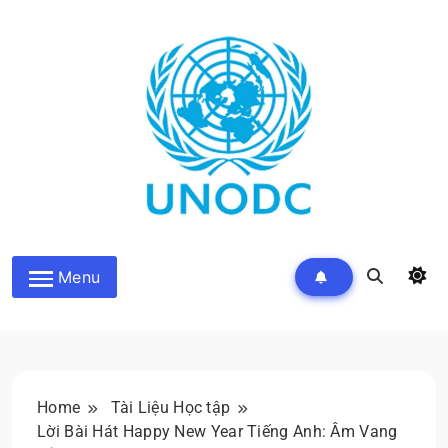
Skip
to
content
Kiến Thức Liên Hợp Quốc
Menu
Home
Tài Liệu Học tập
Lời Bài Hát Happy New Year Tiếng Anh: Âm Vang