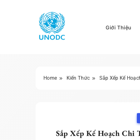
Skip
to
content
Giới Thiệu
Kiến Thức Liên Hợ
Home
Kiến Thức
Sắp Xếp Kế Hoạch
Sắp Xếp Kế Hoạch Chi 