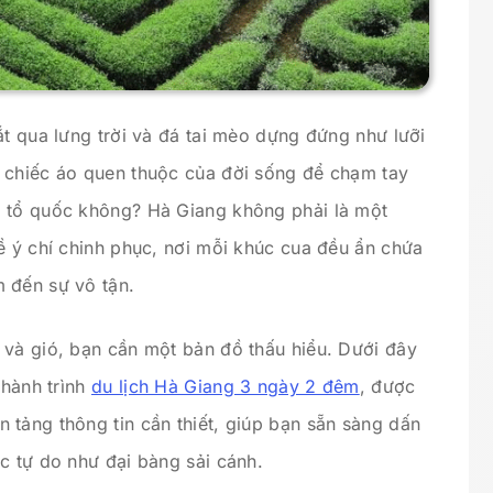
ắt qua lưng trời và đá tai mèo dựng đứng như lưỡi
 chiếc áo quen thuộc của đời sống để chạm tay
g tổ quốc không? Hà Giang không phải là một
ề ý chí chinh phục, nơi mỗi khúc cua đều ẩn chứa
 đến sự vô tận.
 và gió, bạn cần một bản đồ thấu hiểu. Dưới đây
 hành trình
du lịch Hà Giang 3 ngày 2 đêm
, được
 tảng thông tin cần thiết, giúp bạn sẵn sàng dấn
c tự do như đại bàng sải cánh.