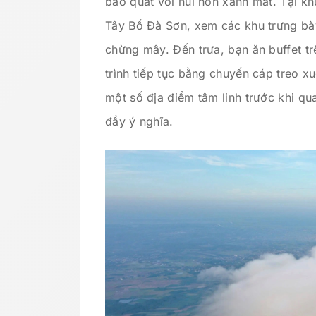
bao quát với núi non xanh mát. Tại kh
Tây Bổ Đà Sơn, xem các khu trưng bày
chừng mây. Đến trưa, bạn ăn buffet trê
trình tiếp tục bằng chuyến cáp treo 
một số địa điểm tâm linh trước khi qu
đầy ý nghĩa.