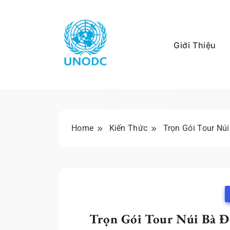
Skip
to
content
Giới Thiệu
Kiến Thức Liên Hợ
Home
Kiến Thức
Trọn Gói Tour Nú
Trọn Gói Tour Núi Bà Đ