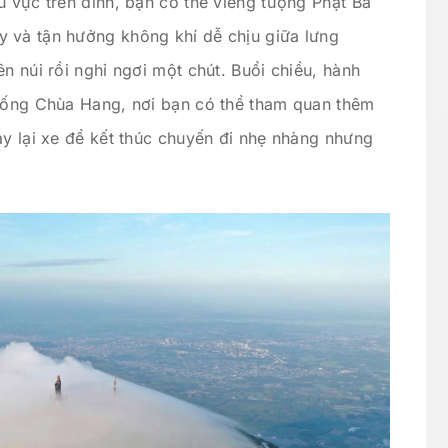
u vực trên đỉnh, bạn có thể viếng tượng Phật Bà
 và tận hưởng không khí dễ chịu giữa lưng
n núi rồi nghỉ ngơi một chút. Buổi chiều, hành
xuống Chùa Hang, nơi bạn có thể tham quan thêm
ay lại xe để kết thúc chuyến đi nhẹ nhàng nhưng