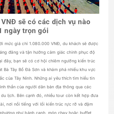
 VNĐ sẽ có các dịch vụ nào
1 ngày trọn gói
với mức giá chỉ 1.080.000 VNĐ, du khách sẽ được
oáng đãng và tận hưởng cảm giác chinh phục độ
ại đây, bạn sẽ có cơ hội chiêm ngưỡng kiến trúc
hật Bà Tây Bổ Đà Sơn và khám phá nhiều khu vực
c của Tây Ninh. Những ai yêu thích tìm hiểu tín
inh thần của người dân bản địa thông qua các
u du lịch. Bên cạnh đó, nhiều tour còn kết hợp đưa
 nơi nổi tiếng với lối kiến trúc rực rỡ và đậm
a phương như bánh canh, món chay hoặc buffet