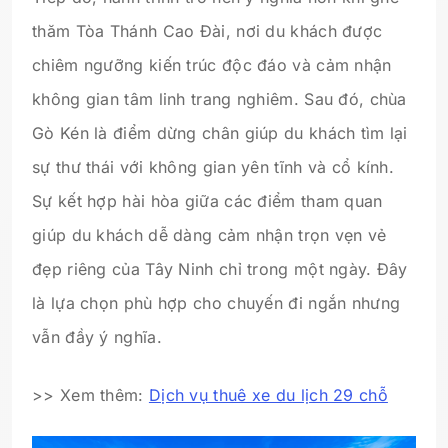
thăm Tòa Thánh Cao Đài, nơi du khách được
chiêm ngưỡng kiến trúc độc đáo và cảm nhận
không gian tâm linh trang nghiêm. Sau đó, chùa
Gò Kén là điểm dừng chân giúp du khách tìm lại
sự thư thái với không gian yên tĩnh và cổ kính.
Sự kết hợp hài hòa giữa các điểm tham quan
giúp du khách dễ dàng cảm nhận trọn vẹn vẻ
đẹp riêng của Tây Ninh chỉ trong một ngày. Đây
là lựa chọn phù hợp cho chuyến đi ngắn nhưng
vẫn đầy ý nghĩa.
>> Xem thêm:
Dịch vụ thuê xe du lịch 29 chỗ