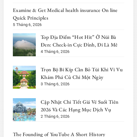
Examine & Get Medical health insurance On line
Quick Principles
5 Tháng 6, 2026
Top Địa Điểm “Hot Hit” Ở Núi Bà
Đen: Check-in Cực Đỉnh, Đi Là Mê
4 Tháng 6, 2026
Trọn Bộ Bí Kíp Cần Bỏ Túi Khi Vi Vu
Khám Phá Củ Chi Một Ngày
3 Tháng 6, 2026
Cập Nhật Chi Tiết Giá Vé Suối Tiên
2026 Và Các Hạng Mục Dịch Vụ
2 Tháng 6, 2026
The Founding of YouTube A Short History