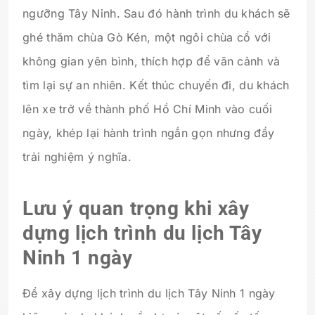
ngưỡng Tây Ninh. Sau đó hành trình du khách sẽ
ghé thăm chùa Gò Kén, một ngôi chùa cổ với
không gian yên bình, thích hợp để vãn cảnh và
tìm lại sự an nhiên. Kết thúc chuyến đi, du khách
lên xe trở về thành phố Hồ Chí Minh vào cuối
ngày, khép lại hành trình ngắn gọn nhưng đầy
trải nghiệm ý nghĩa.
Lưu ý quan trọng khi xây
dựng lịch trình du lịch Tây
Ninh 1 ngày
Để xây dựng lịch trình du lịch Tây Ninh 1 ngày