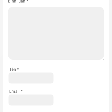
Bình luận
*
Tên
*
Email
*