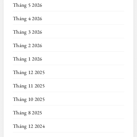
Tháng 5 2026
Tháng 4 2026
Tháng 3 2026
Tháng 2 2026
Tháng 1 2026
Tháng 12 2025
Tháng 11 2025
Tháng 10 2025
Tháng 8 2025
Tháng 12 2024