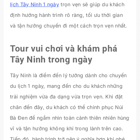
lịch Tây Ninh 1 ngày
trọn vẹn sẽ giúp du khách
định hướng hành trình rõ ràng, tối ưu thời gian
và tận hưởng chuyến đi một cách trọn vẹn nhất.
Tour vui chơi và khám phá
Tây Ninh trong ngày
Tây Ninh là điểm đến lý tưởng dành cho chuyến
du lịch 1 ngày, mang đến cho du khách những
trải nghiệm vừa đa dạng vừa trọn vẹn. Khi đặt
chân đến đây, du khách có thể chinh phục Núi
Bà Đen để ngắm nhìn toàn cảnh thiên nhiên hùng
vĩ và tận hưởng không khí trong lành trên cao.
Tiếp đó, hành trình trở nên ý nghĩa hơn khi ghé