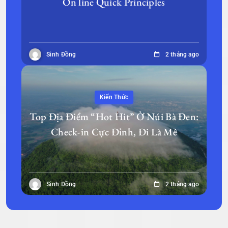
On line Quick Principles
Sinh Đồng
2 tháng ago
Kiến Thức
Top Địa Điểm “Hot Hit” Ở Núi Bà Đen:
Check-in Cực Đỉnh, Đi Là Mê
Sinh Đồng
2 tháng ago