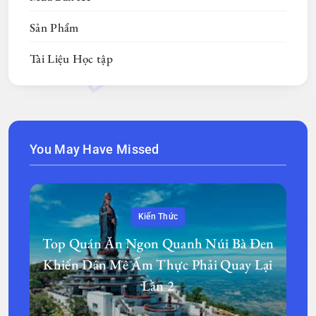
Sản Phẩm
Tài Liệu Học tập
You May Have Missed
Kiến Thức
Top Quán Ăn Ngon Quanh Núi Bà Đen
Khiến Dân Mê Ẩm Thực Phải Quay Lại
Lần 2