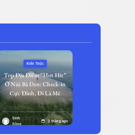
Kiến Thức
Top Địa Điểm “Hot Hit”
Ở Núi Bà Đen: Check-in
Cực Đỉnh, Đi Là Mê
Sinh
2 tháng ago
Đồng