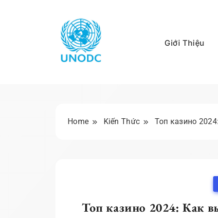
Skip
to
content
Giới Thiệu
Kiến Thức Liên Hợ
Home
Kiến Thức
Топ казино 2024
Топ казино 2024: Как 