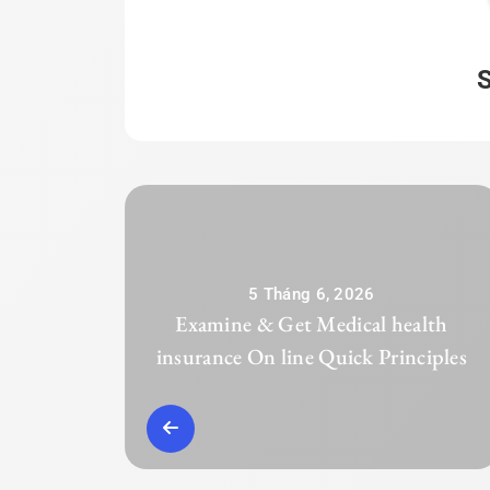
5 Tháng 6, 2026
Examine & Get Medical health
insurance On line Quick Principles