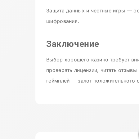
Защита данных и честные игры — ос
шифрования.
Заключение
Выбор хорошего казино требует вн
проверять лицензии, читать отзывы
геймплей — залог положительного о