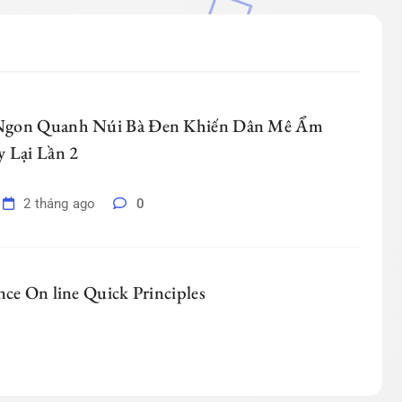
Ngon Quanh Núi Bà Đen Khiến Dân Mê Ẩm
 Lại Lần 2
2 tháng ago
0
ce On line Quick Principles