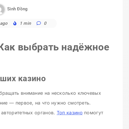
Sinh Đồng
 ago
1 min
0
 Как выбрать надёжное
чших казино
бращать внимание на несколько ключевых
ние — первое, на что нужно смотреть.
 авторитетных органов.
Топ казино
помогут