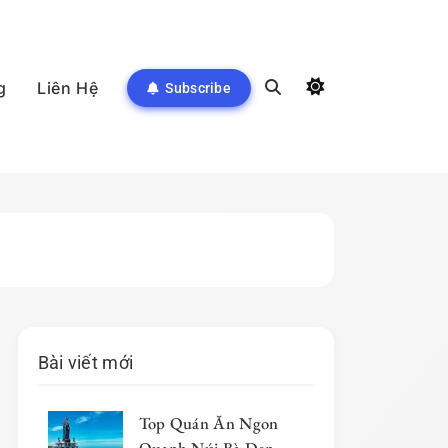
g
Liên Hệ
Subscribe
Bài viết mới
Top Quán Ăn Ngon