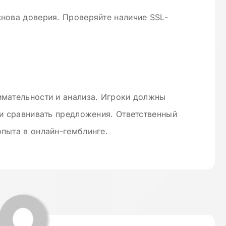
нова доверия. Проверяйте наличие SSL-
имательности и анализа. Игроки должны
 и сравнивать предложения. Ответственный
пыта в онлайн-гемблинге.