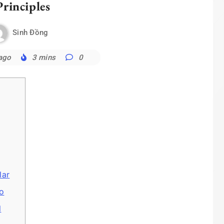
Principles
Sinh Đồng
ago
3 mins
0
lar
to
d