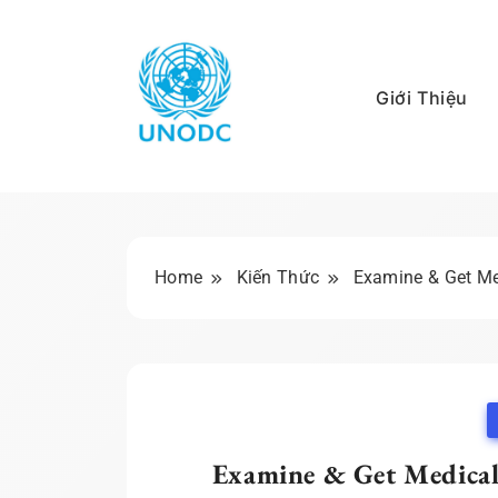
Skip
to
content
Giới Thiệu
Kiến Thức Liên Hợ
Home
Kiến Thức
Examine & Get Med
Examine & Get Medical 