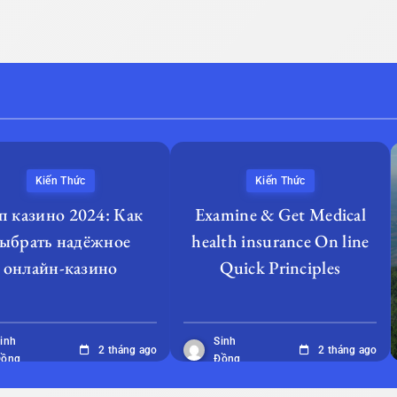
Kiến Thức
Kiến Thức
п казино 2024: Как
Examine & Get Medical
ыбрать надёжное
health insurance On line
онлайн-казино
Quick Principles
inh
Sinh
2 tháng ago
2 tháng ago
Đồng
Đồng