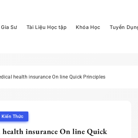
Gia Sư
Tài Liệu Học tập
Khóa Học
Tuyển Dụn
p Quốc
ical health insurance On line Quick Principles
Kiến Thức
health insurance On line Quick