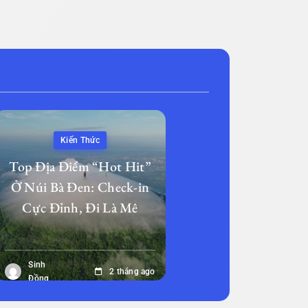
Kiến Thức
Top Địa Điểm “Hot Hit”
Ở Núi Bà Đen: Check-in
Cực Đỉnh, Đi Là Mê
Sinh
2 tháng ago
Đồng