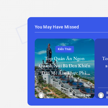
You May Have Missed
Kiến Thức
Top Quán Ăn Ngon
То
Quanh Núi Bà Đen Khiến
в
Dân Mê Ẩm Thực Phải
Quay Lại Lần 2
Sinh
S
2 tháng ago
Đồng