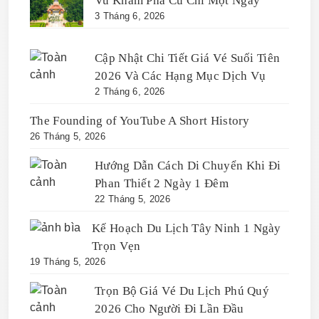
Vu Khám Phá Củ Chi Một Ngày
3 Tháng 6, 2026
Cập Nhật Chi Tiết Giá Vé Suối Tiên
2026 Và Các Hạng Mục Dịch Vụ
2 Tháng 6, 2026
The Founding of YouTube A Short History
26 Tháng 5, 2026
Hướng Dẫn Cách Di Chuyển Khi Đi
Phan Thiết 2 Ngày 1 Đêm
22 Tháng 5, 2026
Kế Hoạch Du Lịch Tây Ninh 1 Ngày
Trọn Vẹn
19 Tháng 5, 2026
Trọn Bộ Giá Vé Du Lịch Phú Quý
2026 Cho Người Đi Lần Đầu