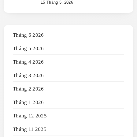
15 Tháng 5, 2026
Tháng 6 2026
Tháng 5 2026
Tháng 4 2026
Tháng 3 2026
Tháng 2 2026
Tháng 1 2026
Tháng 12 2025
Tháng 11 2025