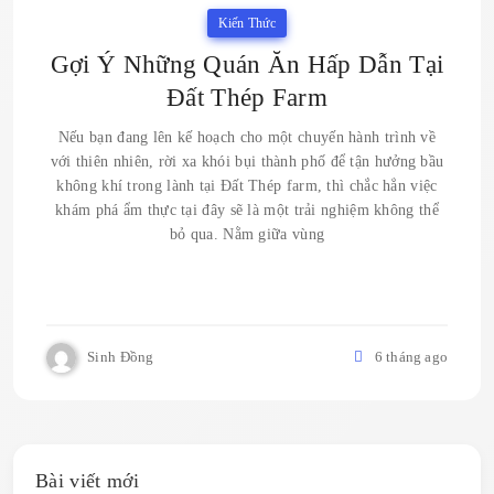
Kiến Thức
Gợi Ý Những Quán Ăn Hấp Dẫn Tại
Đất Thép Farm
Nếu bạn đang lên kế hoạch cho một chuyến hành trình về
với thiên nhiên, rời xa khói bụi thành phố để tận hưởng bầu
không khí trong lành tại Đất Thép farm, thì chắc hẳn việc
khám phá ẩm thực tại đây sẽ là một trải nghiệm không thể
bỏ qua. Nằm giữa vùng
Sinh Đồng
6 tháng ago
Bài viết mới