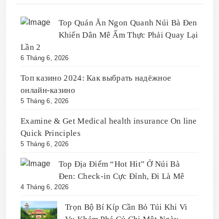
Top Quán Ăn Ngon Quanh Núi Bà Đen
Khiến Dân Mê Ẩm Thực Phải Quay Lại
Lần 2
6 Tháng 6, 2026
Топ казино 2024: Как выбрать надёжное
онлайн-казино
5 Tháng 6, 2026
Examine & Get Medical health insurance On line
Quick Principles
5 Tháng 6, 2026
Top Địa Điểm “Hot Hit” Ở Núi Bà
Đen: Check-in Cực Đỉnh, Đi Là Mê
4 Tháng 6, 2026
Trọn Bộ Bí Kíp Cần Bỏ Túi Khi Vi