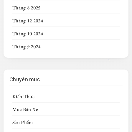
Tháng 8 2025
Tháng 12 2024
Tháng 10 2024
Tháng 9 2024
Chuyên mục
Kiến Thức
Mua Bán Xe
Sản Phẩm