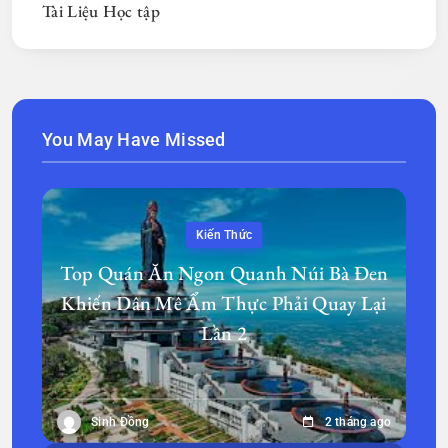
Tài Liệu Học tập
You May Have Missed
Kiến Thức
Top Quán Ăn Ngon Quanh Núi Bà Đen
Khiến Dân Mê Ẩm Thực Phải Quay Lại
Lần 2
Sinh Đồng
2 tháng ago