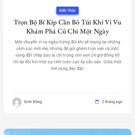
Kiến Thức
Trọn Bộ Bí Kíp Cần Bỏ Túi Khi Vi Vu
Khám Phá Củ Chi Một Ngày
Một chuyến vi vu ngẫu hứng đôi khi sẽ mang lại những
cảm xúc mới mẻ, nhưng để gói ghém trọn vẹn cả một
vùng đất thép bao la chỉ trong vỏn vẹn 24 giờ đồng hồ
thì lại đòi hỏi một sự tính toán cực kỳ sắc sảo. Giữa một
mê cung dày đặc
Sinh Đồng
2 tháng ago